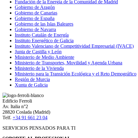
Fundación de la Energía de la Comunidad de Madrid
Gobierno de Aragón
Gobierno de Canarias
Gobierno de España
Gobierno de las Islas Baleares
Gobierno de Navarra
Instituto Catalán de Energía
Instituto Energético de Galicia
Instituto Valenciano de Competitividad Empresarial (IVACE)
Junta de Castilla y León
Ministerio de Medio Ambiente
Ministerio de Transportes, Movilidad y Agenda Urbana
Ministerio de la Vivienda
Ministerio para la Transición Ecológica y el Reto Demográfico
Región de Murcia
Xunta de Galicia
Edificio Ferroli
Av. Italia n°2
28820 Coslada (Madrid)
Telf.
+34 91 661 23 04
SERVICIOS PENSADOS PARA TI