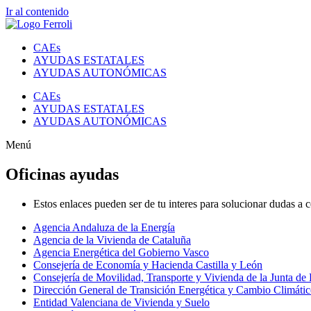
Ir al contenido
CAEs
AYUDAS ESTATALES
AYUDAS AUTONÓMICAS
CAEs
AYUDAS ESTATALES
AYUDAS AUTONÓMICAS
Menú
Oficinas ayudas
Estos enlaces pueden ser de tu interes para solucionar dudas a c
Agencia Andaluza de la Energía
Agencia de la Vivienda de Cataluña
Agencia Energética del Gobierno Vasco
Consejería de Economía y Hacienda Castilla y León
Consejería de Movilidad, Transporte y Vivienda de la Junta de
Dirección General de Transición Energética y Cambio Climátic
Entidad Valenciana de Vivienda y Suelo