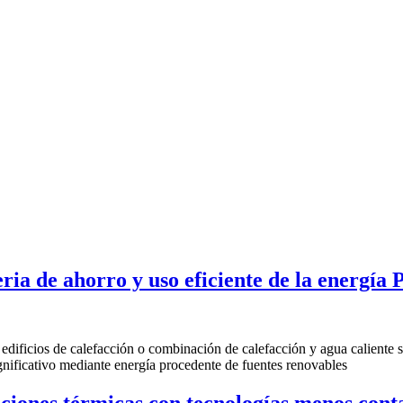
ia de ahorro y uso eficiente de la energía
 de edificios de calefacción o combinación de calefacción y agua caliente
gnificativo mediante energía procedente de fuentes renovables
ciones térmicas con tecnologías menos conta